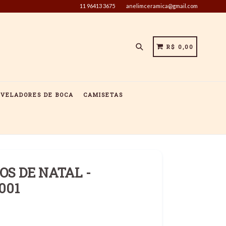
11 96413 3675
anelimceramica@gmail.com
Pesquisar
CARRINHO
CARRINHO
R$ 0,00
IVELADORES DE BOCA
CAMISETAS
OS DE NATAL -
001