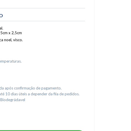
TO
l.
2,5cm x 2,5cm
ca noel, visco.
temperaturas.
.
da após confirmação de pagamento.
é 10 dias úteis a depender da fila de pedidos.
o Biodegrádavel