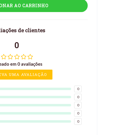
IONAR AO CARRINHO
iações de clientes
0
eado em 0 avaliações
EVA UMA AVALIAÇÃO
0
0
0
0
0