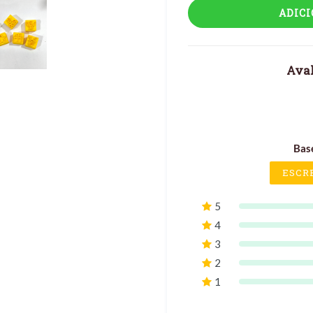
ADIC
Aval
Bas
ESCR
5
4
3
2
1