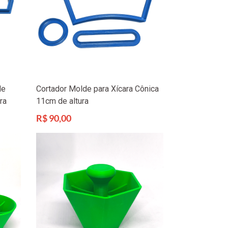
de
Cortador Molde para Xícara Cônica
ra
11cm de altura
Preço
R$ 90,00
normal