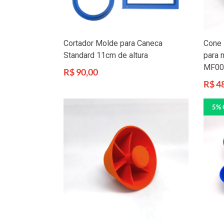
Cortador Molde para Caneca
Cone 
Standard 11cm de altura
para 
MF00
Preço
R$ 90,00
normal
Preço
R$ 4
norma
5% 