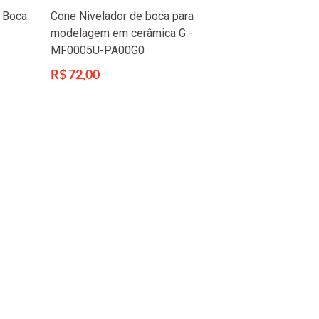
 Boca
Cone Nivelador de boca para
modelagem em cerâmica G -
MF0005U-PA00G0
Preço
R$ 72,00
normal