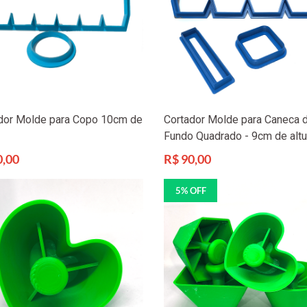
dor Molde para Copo 10cm de
Cortador Molde para Caneca 
Fundo Quadrado - 9cm de altu
Preço
0,00
R$ 90,00
l
normal
5% OFF