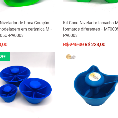
Nivelador de boca Coração
Kit Cone Nivelador tamanho 
modelagem em cerâmica M -
formatos diferentes - MF000
05U-PA0003
PA0003
Preço
8,00
R$ 240,00
R$ 228,00
l
normal
OFF