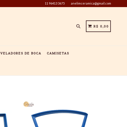
11 96413 3675
anelimceramica@gmail.com
Pesquisar
CARRINHO
CARRINHO
R$ 0,00
IVELADORES DE BOCA
CAMISETAS