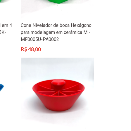
M em 4
Cone Nivelador de boca Hexágono
5K-
para modelagem em cerâmica M -
MF0005U-PA0002
Preço
R$ 48,00
normal