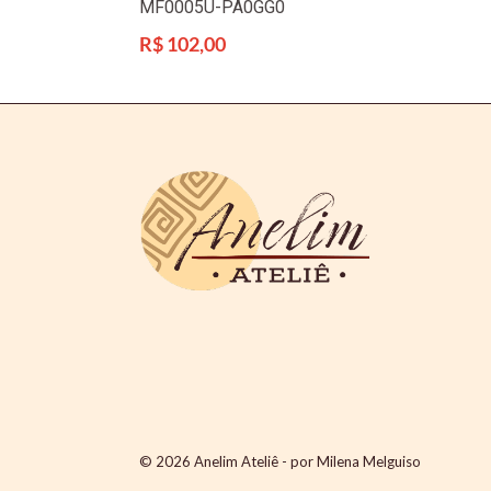
MF0005U-PA0GG0
Preço
R$ 102,00
normal
© 2026
Anelim Ateliê - por Milena Melguiso