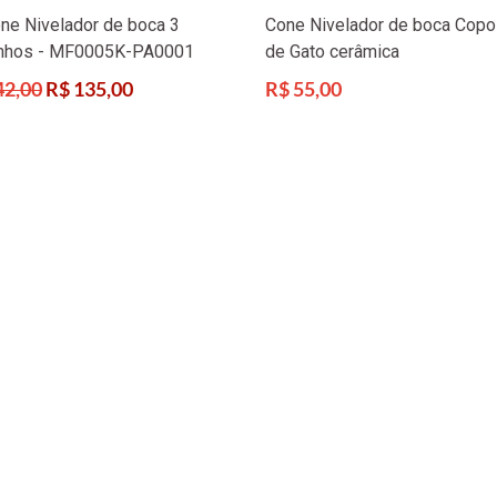
one Nivelador de boca 3
Cone Nivelador de boca Copo
nhos - MF0005K-PA0001
de Gato cerâmica
Preço
42,00
R$ 135,00
R$ 55,00
l
normal