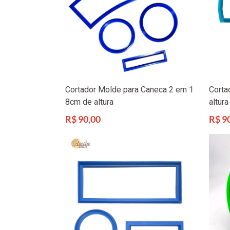
Cortador Molde para Caneca 2 em 1
Corta
8cm de altura
altura
Preço
Preço
R$ 90,00
R$ 9
normal
norma