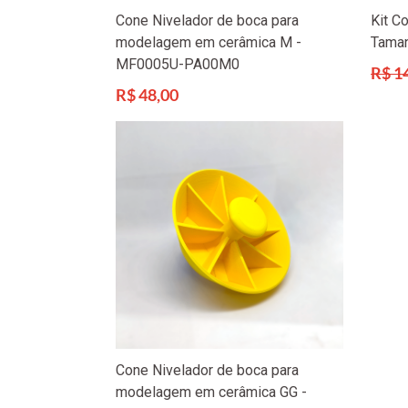
Cone Nivelador de boca para
Kit C
modelagem em cerâmica M -
Tama
MF0005U-PA00M0
Preço
R$ 1
norma
Preço
R$ 48,00
normal
Cone Nivelador de boca para
modelagem em cerâmica GG -