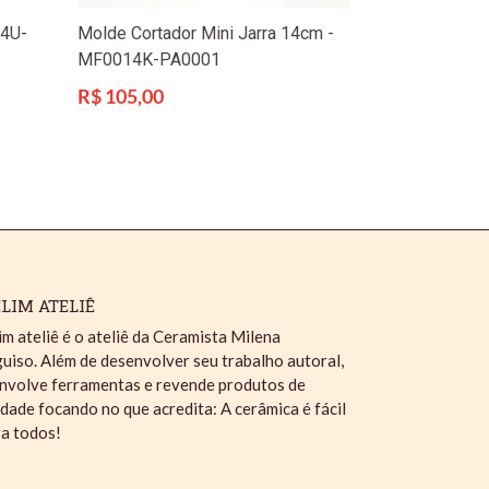
24U-
Molde Cortador Mini Jarra 14cm -
MF0014K-PA0001
Preço
R$ 105,00
normal
LIM ATELIÊ
im ateliê é o ateliê da Ceramista Milena
uiso. Além de desenvolver seu trabalho autoral,
nvolve ferramentas e revende produtos de
idade focando no que acredita: A cerâmica é fácil
ra todos!