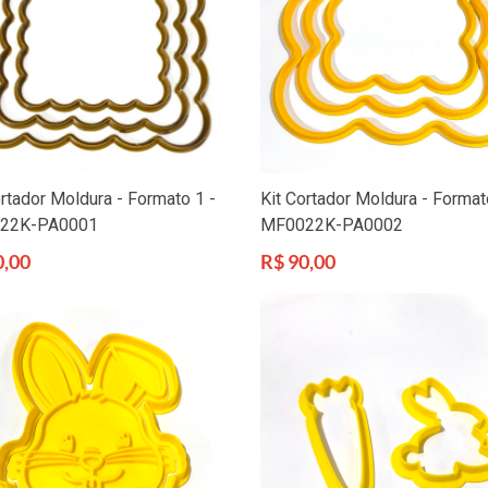
ortador Moldura - Formato 1 -
Kit Cortador Moldura - Format
22K-PA0001
MF0022K-PA0002
Preço
0,00
R$ 90,00
l
normal