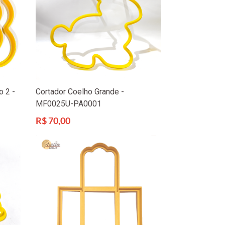
o 2 -
Cortador Coelho Grande -
MF0025U-PA0001
Preço
R$ 70,00
normal