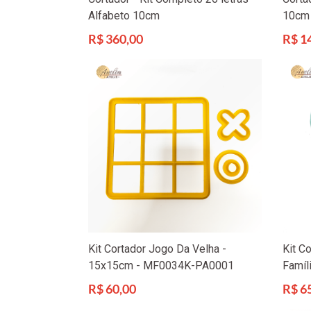
Alfabeto 10cm
10cm
Preço
Preço
R$ 360,00
R$ 1
normal
norma
Kit Cortador Jogo Da Velha -
Kit C
15x15cm - MF0034K-PA0001
Famíl
Preço
Preço
R$ 60,00
R$ 6
normal
norma