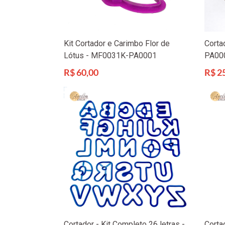
Kit Cortador e Carimbo Flor de
Corta
Lótus - MF0031K-PA0001
PA00
Preço
Preço
R$ 60,00
R$ 2
normal
norma
Cortador - Kit Completo 26 letras -
Corta