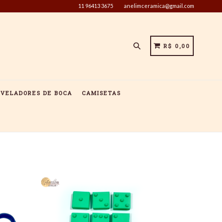
11 96413 3675
anelimceramica@gmail.com
Pesquisar
CARRINHO
CARRINHO
R$ 0,00
IVELADORES DE BOCA
CAMISETAS