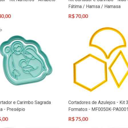
Fátima / Hamsa / Hamasa
Preço
40,00
R$ 70,00
l
normal
ortador e Carimbo Sagrada
Cortadores de Azulejos - Kit 
ia - Presépio
Formatos - MF0050K-PA000
Preço
5,00
R$ 75,00
l
normal