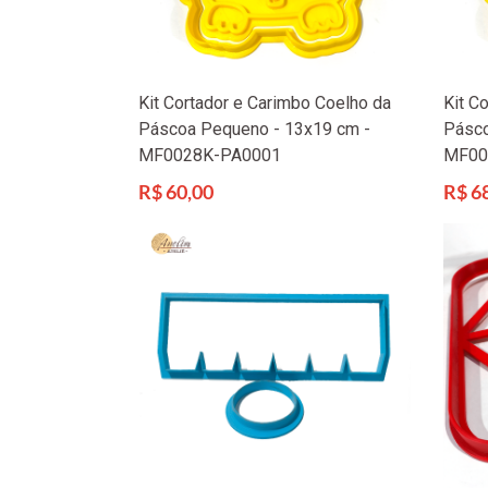
Kit Cortador e Carimbo Coelho da
Kit C
Páscoa Pequeno - 13x19 cm -
Pásco
MF0028K-PA0001
MF00
Preço
Preço
R$ 60,00
R$ 6
normal
norma