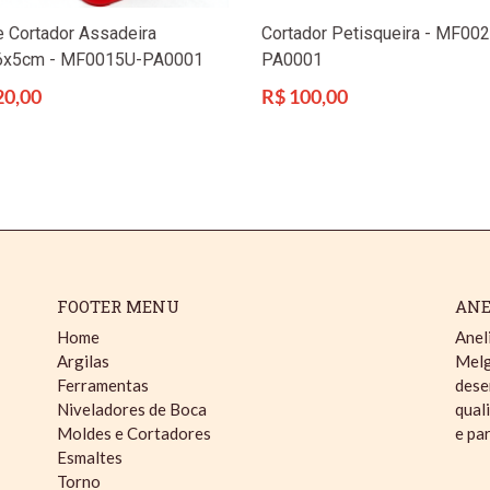
 Cortador Assadeira
Cortador Petisqueira - MF00
6x5cm - MF0015U-PA0001
PA0001
Preço
20,00
R$ 100,00
l
normal
FOOTER MENU
ANE
Home
Anel
Argilas
Melg
Ferramentas
dese
Niveladores de Boca
qual
Moldes e Cortadores
e pa
Esmaltes
Torno