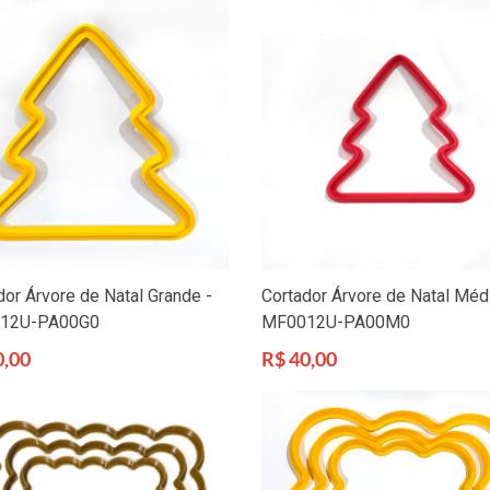
dor Árvore de Natal Grande -
Cortador Árvore de Natal Méd
12U-PA00G0
MF0012U-PA00M0
Preço
0,00
R$ 40,00
l
normal