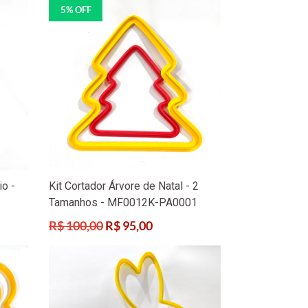
5% OFF
io -
Kit Cortador Árvore de Natal - 2
Tamanhos - MF0012K-PA0001
Preço
R$ 100,00
R$ 95,00
normal