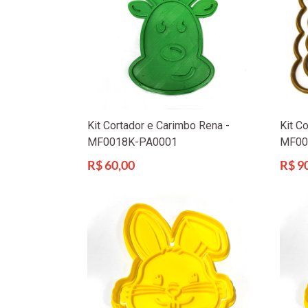
Kit Cortador e Carimbo Rena -
Kit C
MF0018K-PA0001
MF00
Preço
Preço
R$ 60,00
R$ 9
normal
norma