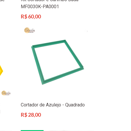
MF0030K-PA0001
Preço
R$ 60,00
normal
3
Cortador de Azulejo - Quadrado
1
Preço
R$ 28,00
normal