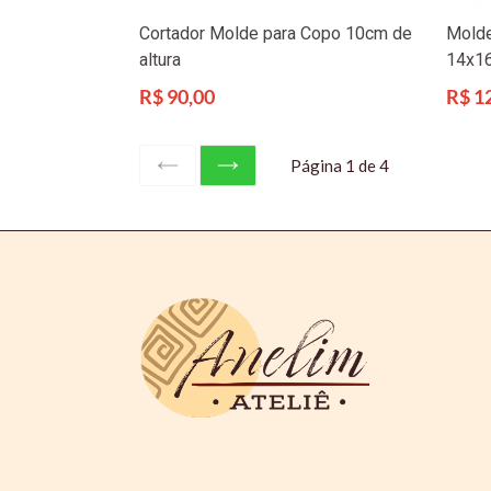
Cortador Molde para Copo 10cm de
Molde
altura
14x1
Preço
Preço
R$ 90,00
R$ 1
normal
norma
Página 1 de 4
ANTERIOR
SEGUINTE