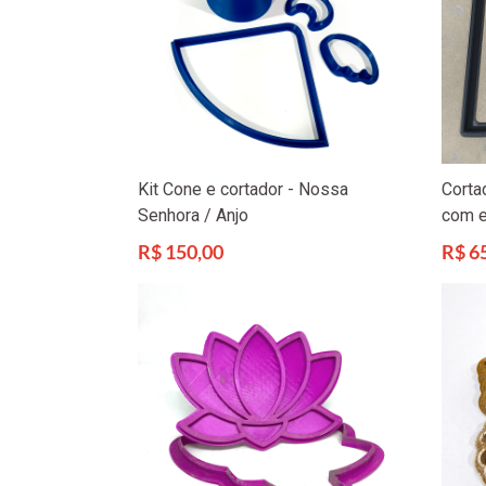
Kit Cone e cortador - Nossa
Corta
Senhora / Anjo
com 
Preço
Preço
R$ 150,00
R$ 6
normal
norma