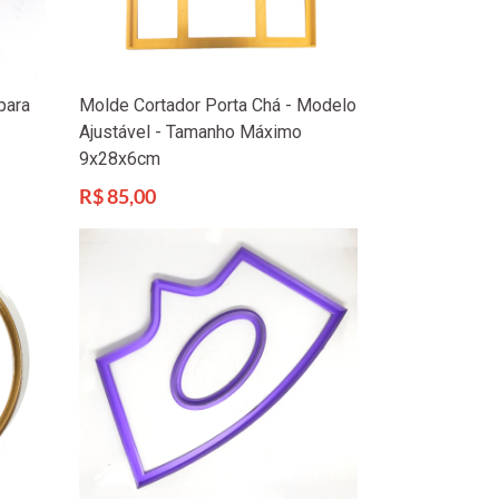
para
Molde Cortador Porta Chá - Modelo
Ajustável - Tamanho Máximo
9x28x6cm
Preço
R$ 85,00
normal