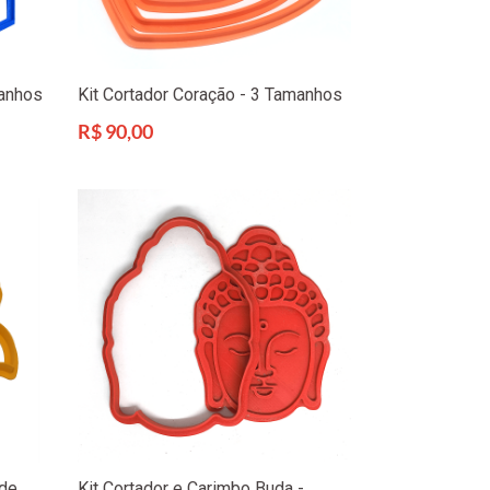
manhos
Kit Cortador Coração - 3 Tamanhos
Preço
R$ 90,00
normal
 de
Kit Cortador e Carimbo Buda -