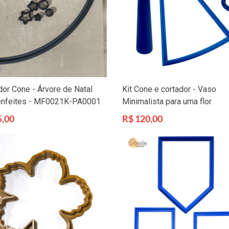
dor Cone - Árvore de Natal
Kit Cone e cortador - Vaso
enfeites - MF0021K-PA0001
Minimalista para uma flor
Preço
5,00
R$ 120,00
l
normal