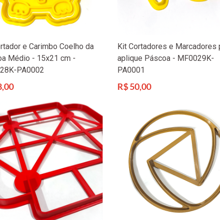
ortador e Carimbo Coelho da
Kit Cortadores e Marcadores 
a Médio - 15x21 cm -
aplique Páscoa - MF0029K-
28K-PA0002
PA0001
Preço
8,00
R$ 50,00
l
normal