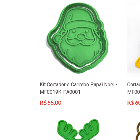
Kit Cortador e Carimbo Papai Noel -
Corta
MF0019K-PA0001
MF00
Preço
Preço
R$ 55,00
R$ 6
normal
norma