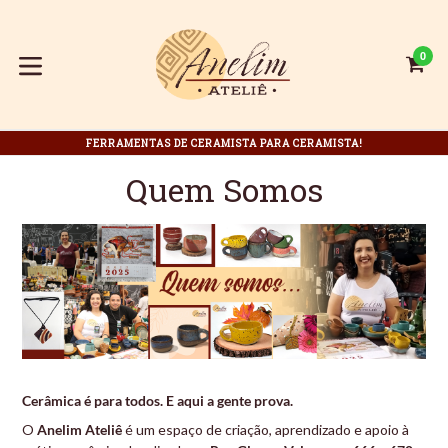
Pular
para
o
0
C
C
conteúdo
expandir/colapsar
FERRAMENTAS DE CERAMISTA PARA CERAMISTA!
Quem Somos
Cerâmica é para todos. E aqui a gente prova.
O
Anelim Ateliê
é um espaço de criação, aprendizado e apoio à