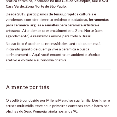
prática cerâmica, localizado na
Rua Glauco Velasques, 666 e 670 –
Casa Verde, Zona Norte de São Paulo
.
Desde 2019, participamos de feiras, projetos culturais e
vendemos, com atendimento próximo e cuidadoso,
ferramentas
para cerâmica
,
argilas
e
esmaltes para cerâmica artística e
artesanal
. Atendemos presencialmente na Zona Norte (com
agendamento) e realizamos envios para todo o Brasil.
Nosso foco é acolher as necessidades tanto de quem está
iniciando quanto de quem já vive a cerâmica e busca
aprimoramento. Aqui, você encontra um ambiente técnico,
afetivo e voltado à autonomia criativa.
A mente por trás
O ateliê é conduzido por
Milena Melguiso
sua família. Designer e
artista multimídia, teve seus primeiros contatos com o barro nas
oficinas do Sesc Pompéia, ainda nos anos 90.