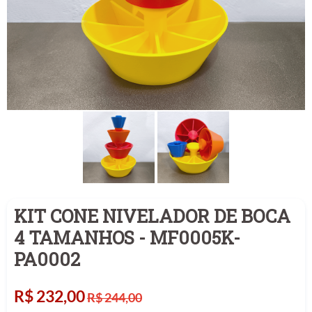
KIT CONE NIVELADOR DE BOCA
4 TAMANHOS - MF0005K-
PA0002
Preço
R$ 232,00
R$ 244,00
normal